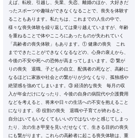
えば、転校、引越し、失業、失恋、離婚のほか、大好きだ
ったスポーツや趣味ができなくなることで、喪失を体験す
ることもあります。⁡私たちは、これまでの人生の中で、
様々な喪失体験を繰り返しては乗り越えていますが、年齢
を重ねることで体やこころにあったものが失われていく
「高齢者の喪失体験」もあります。⁡① 健康の喪失 これ
までできたことができなくなるなどの、心身の衰えから、
今後の不安や死への恐怖が高まってしまいます。⁡② 繋が
りの喪失 退職、子どもの自立、配偶者の死など、高齢に
なるほどに家族や社会との繋がりが少なくなり、孤独感や
絶望感を強めてしまいます。⁡③ 経済的な喪失 毎月の収
入が年金だけになったり、今後の自身の病院代や介護費用
などを考えると、将来や日々の生活への不安を抱えること
になります。⁡④ 役割の喪失 退職や子育てが終わると、
自分はいてもいなくてもいいのではないかと感じてしまっ
たり、次の生き甲斐を見いだせなくて、生きる目的の喪失
にも繋がります。⁡これらの高齢者に起こる喪失体験は、重