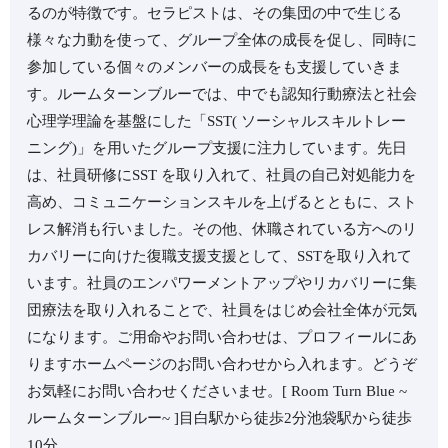
るのが特徴です。⁡⁡セラピストは、その集団の中で生じる
様々な力動を使って、グループ全体の成長を促し、同時に
参加している個々のメンバーの成長をも支援していきま
す。⁡⁡ルームターンブルーでは、中でも認知行動療法と社会
心理学理論を基盤にした「SST( ソーシャルスキルトレー
ニング)」を用いたグループ支援に注力しています。⁡⁡先日
は、社員研修にSST を取り入れて、社員の自己対処能力を
高め、コミュニケーションスキルを上げるとともに、スト
レス解消も行いました。⁡⁡その他、休職されている方へのリ
カバリーに向けた復職支援支援として、SSTを取り入れて
います。⁡⁡社員のエンパワーメントアップやリカバリーに集
団療法を取り入れることで、社員をはじめ会社全体が元気
になります。⁡⁡ご用命やお問い合わせは、プロフィールにあ
りますホームページのお問い合わせから入れます。⁡どうぞ
お気軽にお問い合わせくださいませ。⁡⁡⁡[ Room Turn Blue ~
ルームターンブルー~ ]⁡目白駅から徒歩2分⁡池袋駅から徒歩
10分⁡⁡⁡⁡