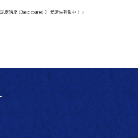
認定講座 (Basic course) 】 受講生募集中！
せ