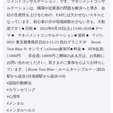
ジメントコンサルテーション」です。⁡マネジメントコンサ
ルテーションは、職場や従業員の問題を解決へと導き、会
社の生産性を上げるための、EAPには欠かせないスキルと
なっています。⁡初心者の方や現場経験が少ない方も、大歓
迎です！⁡⁡■ 日時 ■ 2022年8月20日(土) 13:00-18:00⁡■ テー
マ ■ マネジメントコンサルテーション⁡■ 場所 ■ 〒171-
0031 東京都豊島区目白3-13-23 目白グラニテ3F Room
Turn Blue ※ オンライン(Zoom)参加可⁡■ 料金 ■ RTB会員:
11000円 非会員: 14000円⁡ご興味のある方は、お気軽に
お問い合わせください。⁡皆さまのご参加を心よりお待ちし
ています。⁡⁡[ Room Turn Blue ~ ルームターンブルー ~ ]目白
駅から徒歩2分池袋駅から徒歩10分⁡⁡
#認知行動療法
#カウンセリング
#心理学
#メンタル
#メンタルヘルス