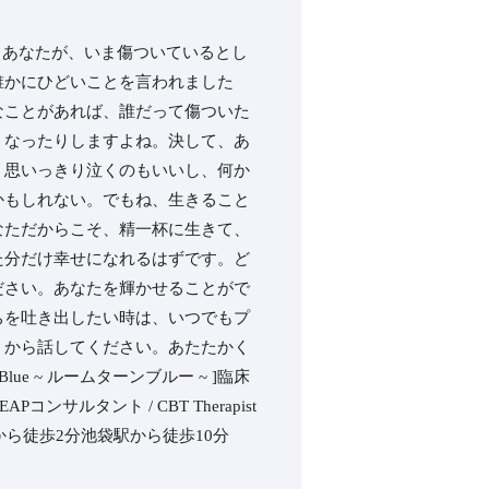
か。⁡あなたが、いま傷ついているとし
誰かにひどいことを言われました
変なことがあれば、誰だって傷ついた
なったりしますよね。⁡決して、あ
、思いっきり泣くのもいいし、何か
もしれない。⁡でもね、生きること
なただからこそ、精一杯に生きて、
た分だけ幸せになれるはずです。⁡ど
さい。⁡あなたを輝かせることがで
ちを吐き出したい時は、いつでもプ
から話してください。⁡あたたかく
Blue ~ ルームターンブルー ~ ]臨床
Pコンサルタント / CBT Therapist︎
al ︎⁡⁡目白駅から徒歩2分池袋駅から徒歩10分⁡