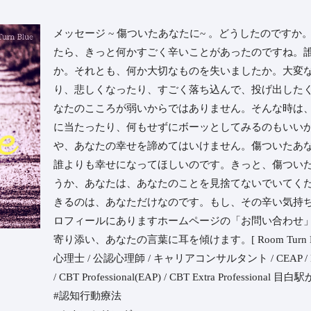
⁡メッセージ ~ 傷ついたあなたに~ 。⁡どうしたのです
たら、きっと何かすごく辛いことがあったのですね。⁡
か。⁡それとも、何か大切なものを失いましたか。⁡大
り、悲しくなったり、すごく落ち込んで、投げ出したく
なたのこころが弱いからではありません。⁡そんな時は
に当たったり、何もせずにボーッとしてみるのもいいか
や、あなたの幸せを諦めてはいけません。⁡傷ついたあ
誰よりも幸せになってほしいのです。⁡きっと、傷つい
うか、あなたは、あなたのことを見捨てないでいてくだ
きるのは、あなただけなのです。⁡もし、その辛い気持
ロフィールにありますホームページの「お問い合わせ」
寄り添い、あなたの言葉に耳を傾けます。⁡⁡⁡[ Room Turn 
心理士 / 公認心理師 / キャリアコンサルタント / CEAP / EA
/ CBT Professional(EAP) / CBT Extra Profession
#認知行動療法