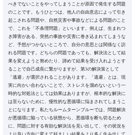
べきでないことをやってしまうことが原因で発生する問題
のことです。⁡もうひとつは、他人の自由意志によって引き
起こされる問題や、自然災害や事故などによる問題のこと
で、これを「不条理問題」といいます。⁡例えば、生まれつ
き障害がある、突然の事故や災害に巻き込まれてしまうな
ど、予想がつかないところで、自分の意思とは関係なく訪
れる問題です。⁡どちらの問題であっても、解決法として結
果を変えようと努めたり、諦めて結果を受け入れようとす
ることで自己成長に繋がりますが、第3の解決策として
「逃避」が選択されることがあります。⁡「逃避」とは、現
実に向かい合わないことで、ストレスを溜めないという一
時的な対処法としては効果はありますが、根本的な解決に
は至らないために、慢性的な悪循環に悩まされてしまうこ
とになります。⁡私たちルームターンブルーでは、問題解決
が悪循環に陥っている状態から、悪循環を断ち切るため
に、問題に対する有効な解決法を見い出して、その状況を
より良い方向に変えて好ましい結果をより多く生み出して