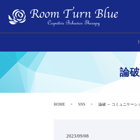
⁡論
HOME
SNS
⁡論破 ～ コミュニケーシ
2023/09/08