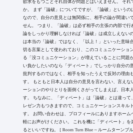
欲求をもつことそれ自体が問題とはいえません。 それ
か。 まず「論破」についてですが、「論破」というの
なので、自分の意見とは無関係に、相手の論が間違い
せん。 つまり、「論破」は必ず相手の主張の内部で行
論をしっかり理解しなければ「論破」は成立しえないの
は本当の「論破」ではなく、「以上！」といった意味
切る言葉として使われており、このコミュニケーショ
る「没コミュニケーション」が増えていることに問題が
い負かしたいのなら「ディベート」でしっかり自分の
批判するのではなく、相手を知ったうえで反対の理由
す。 もともと日本人は自分の意見を言わない、言えな
ーションのやりとりを面倒くさがってしまえば、日本
す。 ちなみに、「ディベート」は「論破」とは違って
レゼン力もつきますので、コミュニケーションスキル
す。 お問い合わせは、プロフィールにありますホーム
軽にお声がけください。 これを機に「ディベート」を
るといいですね。 ⁡[ Room Turn Blue ~ ルームターンブ