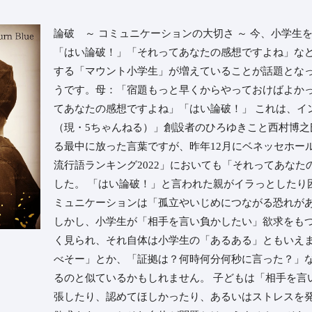
⁡論破 ～ コミュニケーションの大切さ ～ 今、小学
「はい論破！」「それってあなたの感想ですよね」な
する「マウント小学生」が増えていることが話題となっ
うです。母：「宿題もっと早くからやっておけばよか
てあなたの感想ですよね」「はい論破！」 これは、イ
（現・5ちゃんねる）」創設者のひろゆきこと西村博之
る最中に放った言葉ですが、昨年12月にベネッセホー
流行語ランキング2022」においても「それってあなた
した。 「はい論破！」と言われた親がイラっとしたり
ミュニケーションは「孤立やいじめにつながる恐れが
しかし、小学生が「相手を言い負かしたい」欲求をも
く見られ、それ自体は小学生の「あるある」ともいえま
べそー」とか、「証拠は？何時何分何秒に言った？」
るのと似ているかもしれません。 子どもは「相手を言
張したり、認めてほしかったり、あるいはストレスを