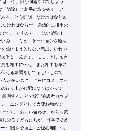
では、今、何が問題なのでしょう
は「議論して相手の説を破ること」
であることを証明しなければなりま
わなければならず、必然的に相手の
です。 ですので、「はい論破！」
合いの、コミュニケーションを断ち
ンを続けようとしない態度、いわゆ
あるといえます。 もし、相手を言
意見を相手に伝え、また相手を単に
も伝える練習をしてほしいもので
い人が多いのに、さらにコミュニケ
人の行く末が心配になるばかりで
、練習することで論理的思考力やプ
トレーニングとして大変お勧めで
ページの「お問い合わせ」からお気
楽しめる子どもたちが、日本で増え
ルー ~ ]臨床心理士 / 公認心理師 / キ