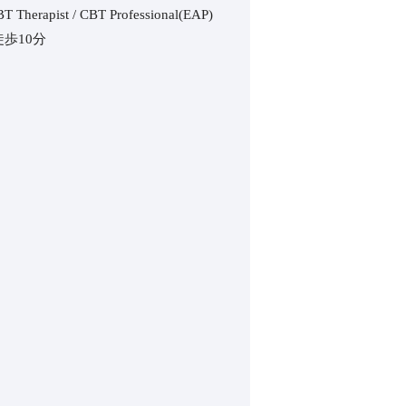
ist︎ / CBT Professional(EAP)
歩10分⁡⁡