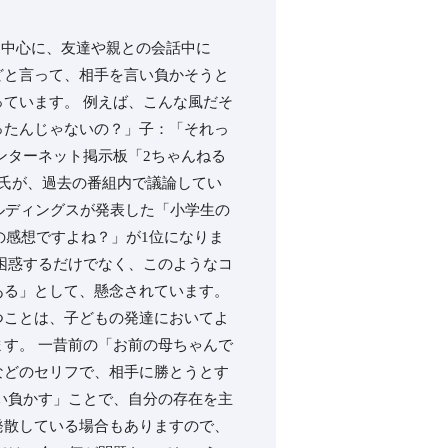
生を中心に、友達や親との会話中に
どと言って、相手を言い負かそうと
ています。 例えば、こんな風だそ
ったんじゃないの？」子：「それっ
ンターネット掲示板「2ちゃんねる
氏が、過去の番組内で議論してい
ルディングスが発表した「小学生の
の感想ですよね？」が1位になりま
困惑するだけでなく、このようなコ
ある」として、懸念されています。
つことは、子どもの発達においてよ
す。 一昔前の「お前の母ちゃんで
などのセリフで、相手に勝とうとす
い負かす」ことで、自分の存在を主
発散している場合もありますので、