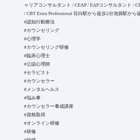
ャリアコンサルタント / CEAP / EAPコンサルタント / CBT Therap
/ CBT Extra Professional ︎⁡目白駅から徒歩2分池袋駅から徒
#認知行動療法
#カウンセリング
#心理学
#カウンセリング研修
#臨床心理士
#公認心理師
#セラピスト
#カウンセラー
#メンタルヘルス
#悩み事
#カウンセラー養成講座
#資格取得
#オンライン研修
#研修
#論破